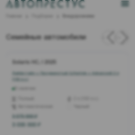
Главная
Подборки
Внедорожники
Семейные автомобили
Solaris HC, I 2025
Лайфстайл + Продвинутый (Lifestyle + Advanced) 2 л
(150 л.с.)
В наличии
Полный
2 л (150 л.с.)
Автоматическая
Черный
3 575 000
₽
3 035 000
₽