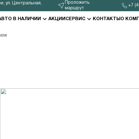
Проложить
е, ул. Центральная,
+7 (4
маршрут
АВТО В НАЛИЧИИ
АКЦИИ
СЕРВИС
КОНТАКТЫ
О КОМ
иля