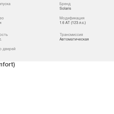
ыпуска
Бренд
Solaris
во
Модификация
н
1.6 AT (123 л.с.)
ость
Трансмиссия
с.
Автоматическая
о дверей
fort)