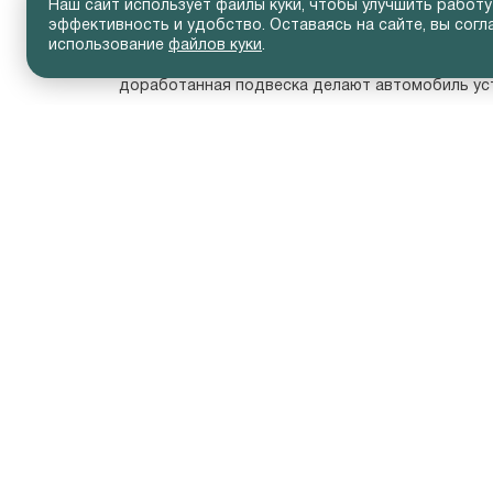
Наш сайт использует файлы куки, чтобы улучшить работу
•   современную мультимедийную систему с бол
эффективность и удобство. Оставаясь на сайте, вы согл
•   камеры заднего вида и датчики парковки;

использование
файлов куки
.
•   комплекс активных систем безопасности.

Под капотом Solaris предлагаются проверенны
доработанная подвеска делают автомобиль ус
Сколько стоит Solaris

Вопрос цены остаётся ключевым при выборе авт
дополнительных опций. В Автопрестус представ
бюджета.
Почему стоит купить Solaris в Автопрестус?

•   Официальный статус дилера. Только оригина
•   Большой выбор. В наличии разные комплекта
•   Прозрачные условия покупки. Честная цена б
•   Гибкие варианты оплаты. Кредит, рассрочка, л
•   Полный спектр услуг. От тест-драйва и стра
Покупка нового Solaris в Москве у официально
Solaris: автомобиль, проверенный временем

Выбирая Solaris, покупатель получает автомоб
практичное решение для тех, кто ищет баланс 