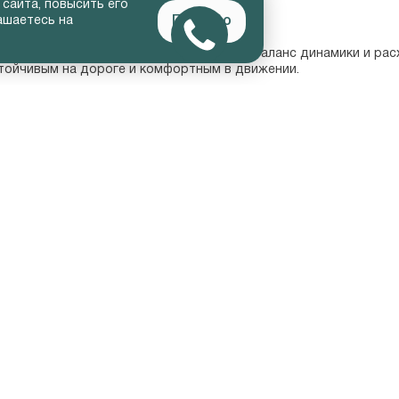
 сайта, повысить его
ьшим экраном;

Понятно
ашаетесь на
е временем двигатели, обеспечивающие баланс динамики и рас
тойчивым на дороге и комфортным в движении.
омобиля. Стоимость нового Solaris зависит от комплектации,
лен актуальный прайс на все версии модели, что позволяет п
льные автомобили с заводской гарантией.

ции и цветовые решения.

ез скрытых платежей.

изинг.

хования до сервисного обслуживания.

го дилера Автопрестус — это гарантия качества и уверенности
иль, который сочетает стильный внешний вид, современное осн
между ценой, комфортом и безопасностью.
