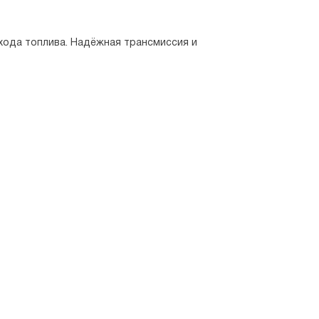
хода топлива. Надёжная трансмиссия и 
 установленного оборудования и 
одобрать оптимальное решение для любого 
 в каждой детали автомобиля.
ащение и надёжную техническую базу. Это 