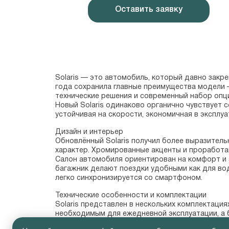
Оставить заявку
Solaris — это автомобиль, который давно закр
года сохранила главные преимущества модели —
технические решения и современный набор опци
Новый Solaris одинаково органично чувствует с
устойчивая на скорости, экономичная в эксплуа
Дизайн и интерьер

Обновлённый Solaris получил более выразитель
характер. Хромированные акценты и проработа
Салон автомобиля ориентирован на комфорт и 
багажник делают поездки удобными как для вод
легко синхронизируется со смартфоном.
Технические особенности и комплектации

Solaris представлен в нескольких комплектаци
необходимым для ежедневной эксплуатации, а 
•   климат-контроль и подогрев сидений;
