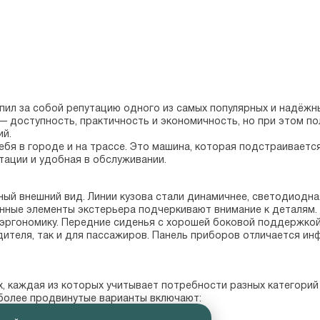
епил за собой репутацию одного из самых популярных и надёжны
 доступность, практичность и экономичность, но при этом по
й.

ебя в городе и на трассе. Это машина, которая подстраивается
тации и удобная в обслуживании.
ный внешний вид. Линии кузова стали динамичнее, светодиодн
нные элементы экстерьера подчеркивают внимание к деталям.

эргономику. Передние сиденья с хорошей боковой поддержкой,
ителя, так и для пассажиров. Панель приборов отличается ин
ях, каждая из которых учитывает потребности разных категорий
более продвинутые варианты включают:
