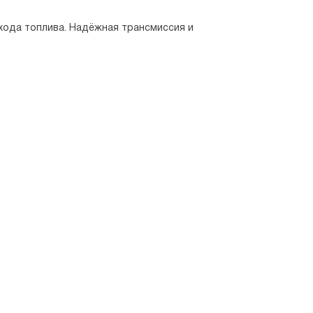
хода топлива. Надёжная трансмиссия и 
 установленного оборудования и 
одобрать оптимальное решение для любого 
 в каждой детали автомобиля.
ащение и надёжную техническую базу. Это 
и сразу записаться на первое техническое 