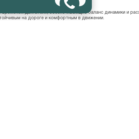
е временем двигатели, обеспечивающие баланс динамики и рас
тойчивым на дороге и комфортным в движении.
омобиля. Стоимость нового Solaris зависит от комплектации,
лен актуальный прайс на все версии модели, что позволяет п
льные автомобили с заводской гарантией.

ции и цветовые решения.

ез скрытых платежей.

изинг.

хования до сервисного обслуживания.

го дилера Автопрестус — это гарантия качества и уверенности
иль, который сочетает стильный внешний вид, современное осн
между ценой, комфортом и безопасностью.

вый Solaris в Москве, оформить кредит на выгодных условиях 