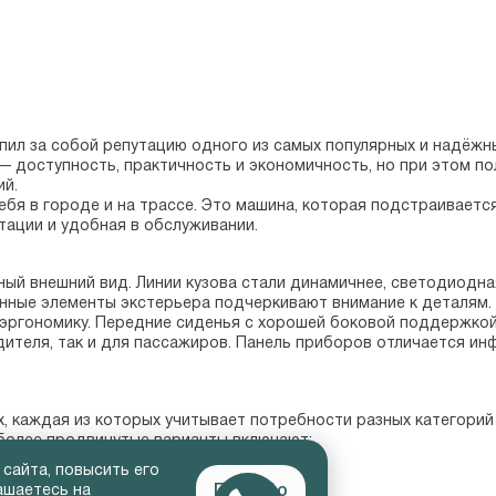
епил за собой репутацию одного из самых популярных и надёжны
 доступность, практичность и экономичность, но при этом по
й.

ебя в городе и на трассе. Это машина, которая подстраивается
тации и удобная в обслуживании.
ный внешний вид. Линии кузова стали динамичнее, светодиодн
нные элементы экстерьера подчеркивают внимание к деталям.

эргономику. Передние сиденья с хорошей боковой поддержкой,
ителя, так и для пассажиров. Панель приборов отличается ин
ях, каждая из которых учитывает потребности разных категорий
более продвинутые варианты включают:

 сайта, повысить его
ьшим экраном;

Понятно
ашаетесь на