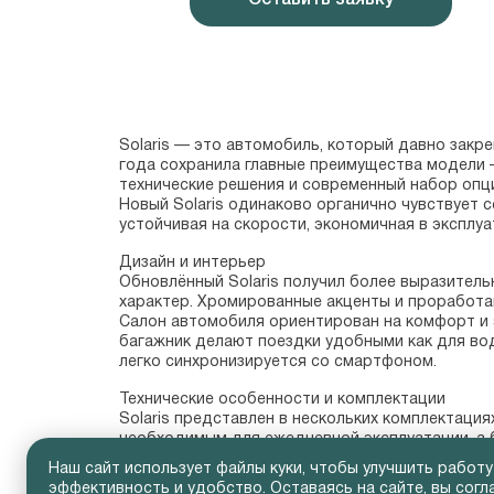
Solaris — это автомобиль, который давно закр
года сохранила главные преимущества модели —
технические решения и современный набор опци
Новый Solaris одинаково органично чувствует с
устойчивая на скорости, экономичная в эксплуа
Дизайн и интерьер

Обновлённый Solaris получил более выразитель
характер. Хромированные акценты и проработа
Салон автомобиля ориентирован на комфорт и 
багажник делают поездки удобными как для вод
легко синхронизируется со смартфоном.
Технические особенности и комплектации

Solaris представлен в нескольких комплектаци
необходимым для ежедневной эксплуатации, а 
•   климат-контроль и подогрев сидений;

Наш сайт использует файлы куки, чтобы улучшить работу
•   современную мультимедийную систему с бол
эффективность и удобство. Оставаясь на сайте, вы согл