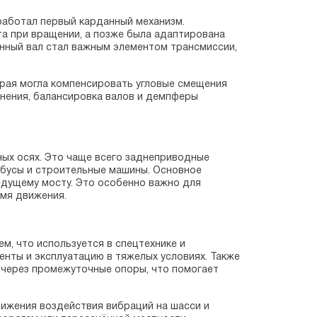
работал первый карданный механизм.
а при вращении, а позже была адаптирована
анный вал стал важным элементом трансмиссии,
орая могла компенсировать угловые смещения
нения, балансировка валов и демпферы
ных осях. Это чаще всего заднеприводные
тобусы и строительные машины. Основное
едущему мосту. Это особенно важно для
емя движения.
м, что используется в спецтехнике и
енты и эксплуатацию в тяжелых условиях. Также
 через промежуточные опоры, что помогает
ижения воздействия вибраций на шасси и