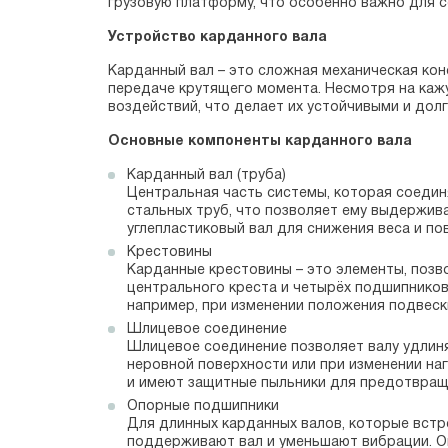
грузовую платформу, что особенно важно для 
Устройство карданного вала
Карданный вал – это сложная механическая кон
передаче крутящего момента. Несмотря на каж
воздействий, что делает их устойчивыми и дол
Основные компоненты карданного вала
Карданный вал (труба)
Центральная часть системы, которая соедин
стальных труб, что позволяет ему выдержив
углепластиковый вал для снижения веса и п
Крестовины
Карданные крестовины – это элементы, позв
центрального креста и четырёх подшипников
например, при изменении положения подвеск
Шлицевое соединение
Шлицевое соединение позволяет валу удлиня
неровной поверхности или при изменении на
и имеют защитные пыльники для предотвраще
Опорные подшипники
Для длинных карданных валов, которые встр
поддерживают вал и уменьшают вибрации. О