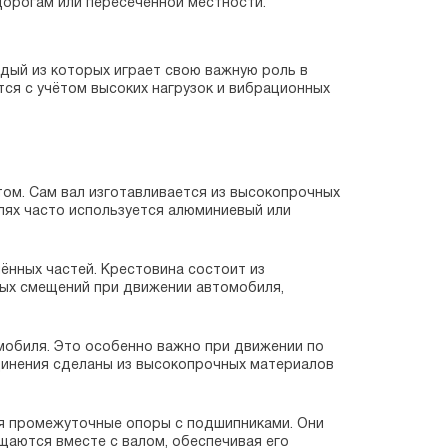
дорогам или пересечённой местности.
ждый из которых играет свою важную роль в
ся с учётом высоких нагрузок и вибрационных
ом. Сам вал изготавливается из высокопрочных
лях часто используется алюминиевый или
ённых частей. Крестовина состоит из
вых смещений при движении автомобиля,
мобиля. Это особенно важно при движении по
динения сделаны из высокопрочных материалов
ся промежуточные опоры с подшипниками. Они
аются вместе с валом, обеспечивая его