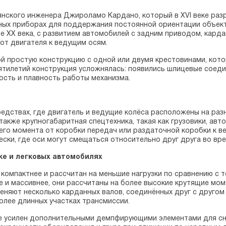
янского инженера Джироламо Кардано, который в XVI веке раз
чных приборах для поддержания постоянной ориентации объект
е XX века, с развитием автомобилей с задним приводом, кард
т двигателя к ведущим осям.
й простую конструкцию с одной или двумя крестовинами, кот
ятилетий конструкция усложнялась: появились шлицевые соеди
ость и плавность работы механизма.
едствах, где двигатель и ведущие колёса расположены на раз
акже крупногабаритная спецтехника, такая как грузовики, ав
его момента от коробки передач или раздаточной коробки к в
ски, где оси могут смещаться относительно друг друга во вр
ке и легковых автомобилях
омпактнее и рассчитан на меньшие нагрузки по сравнению с те
ее и массивнее, они рассчитаны на более высокие крутящие мом
еняют несколько карданных валов, соединённых друг с другом
более длинных участках трансмиссии.
же усилен дополнительными демпфирующими элементами для сн