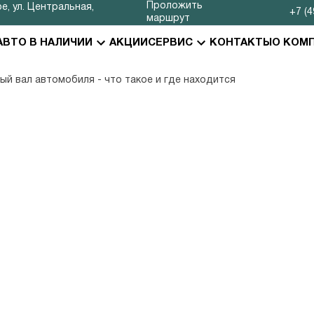
Проложить
е, ул. Центральная,
+7 (4
маршрут
АВТО В НАЛИЧИИ
АКЦИИ
СЕРВИС
КОНТАКТЫ
О КОМ
ый вал автомобиля - что такое и где находится