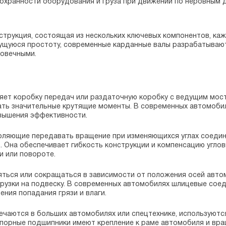
сохранности оборудования и груза при движении по неровным 
струкция, состоящая из нескольких ключевых компонентов, ка
ущуюся простоту, современные карданные валы разрабатывают
говечными.
яет коробку передач или раздаточную коробку с ведущим мост
ать значительные крутящие моменты. В современных автомоби
овышения эффективности.
оляющие передавать вращение при изменяющихся углах соедин
. Она обеспечивает гибкость конструкции и компенсацию угло
и или повороте.
ться или сокращаться в зависимости от положения осей авто
грузки на подвеску. В современных автомобилях шлицевые сое
ния попадания грязи и влаги.
ечаются в больших автомобилях или спецтехнике, используют
порные подшипники имеют крепление к раме автомобиля и вращ