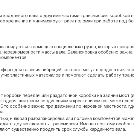
я карданного вала с другими частями трансмиссии: коробкой 
е крепление и минимизируют риск поломки при работе под бо
лансируются с помощью специальных грузов, которые прикрепл
а неравномерности массы вала. Балансировка особенно важна н
компонентов.
феры для гашения вибраций, которые могут передаваться чере
угих эластичных материалов и помогают сделать работу транс
 коробки передач или раздаточной коробки на задний мост (и
агодаря шлицевым соединениям и крестовинам вал может своб
 Это особенно важно при движении по неровной местности, гд
а.
тью, и любая разбалансировка или поломка компонентов может
редить другие элементы трансмиссии. Именно поэтому особое 
ляют существенно продлить срок службы карданного вала.