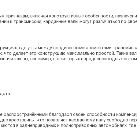
 признакам, включая конструктивные особенности, назначение
аний к трансмиссии, карданные валы могут различаться по сво
струкциях, где углы между соединёнными элементами трансмис
, что делает его конструкцию максимально простой. Такие вал
значительны, например, в некоторых переднеприводных автомо
дств.
е распространёнными благодаря своей способности компенсир
я две крестовины, что позволяет карданному валу свободно п
речаются в заднеприводных и полноприводных автомобилях, гд