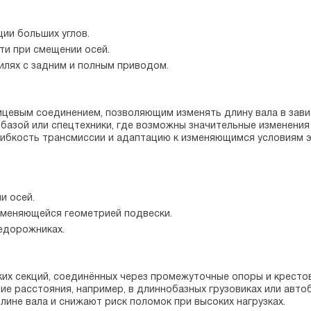
ии больших углов.
и при смещении осей.
илях с задним и полным приводом.
цевым соединением, позволяющим изменять длину вала в зави
 базой или спецтехники, где возможны значительные изменени
гибкость трансмиссии и адаптацию к изменяющимся условиям э
и осей.
зменяющейся геометрией подвески.
недорожниках.
их секций, соединённых через промежуточные опоры и крестов
е расстояния, например, в длиннобазных грузовиках или авто
лине вала и снижают риск поломок при высоких нагрузках.