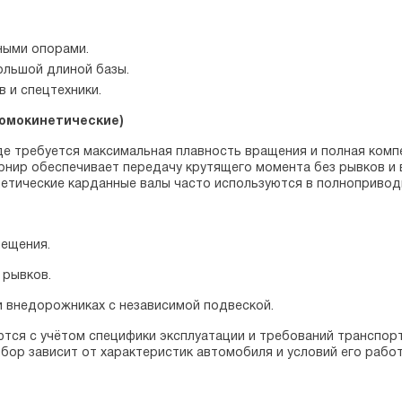
ными опорами.
ольшой длиной базы.
 и спецтехники.
гомокинетические)
де требуется максимальная плавность вращения и полная комп
рнир обеспечивает передачу крутящего момента без рывков и 
нетические карданные валы часто используются в полнопривод
мещения.
 рывков.
 внедорожниках с независимой подвеской.
тся с учётом специфики эксплуатации и требований транспор
бор зависит от характеристик автомобиля и условий его работ