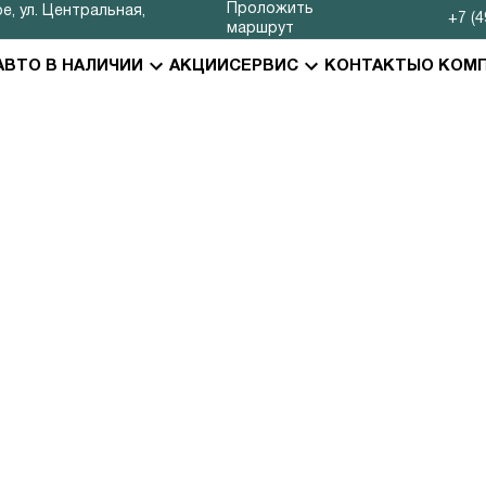
Проложить
е, ул. Центральная,
+7 (4
маршрут
АВТО В НАЛИЧИИ
АКЦИИ
СЕРВИС
КОНТАКТЫ
О КОМ