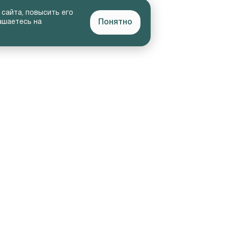
 сайта, повысить его
Понятно
ашаетесь на
ЕЛЬЦАМ
О КОМПАНИИ
сные спецпредложения
Наша команда
рный ремонт
Контакты
ой ремонт
еское обслуживание
нительное оборудование