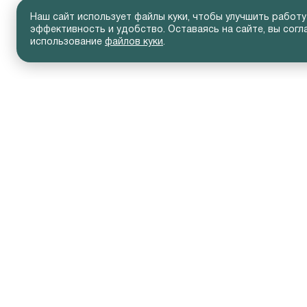
Наш сайт использует файлы куки, чтобы улучшить работу
эффективность и удобство. Оставаясь на сайте, вы согл
использование
файлов куки
.
АВТОМОБИЛИ В НАЛИЧИИ
ВЛАД
Новые автомобили
Серви
Автомобили с пробегом
Слеса
Кузовн
Технич
Допол