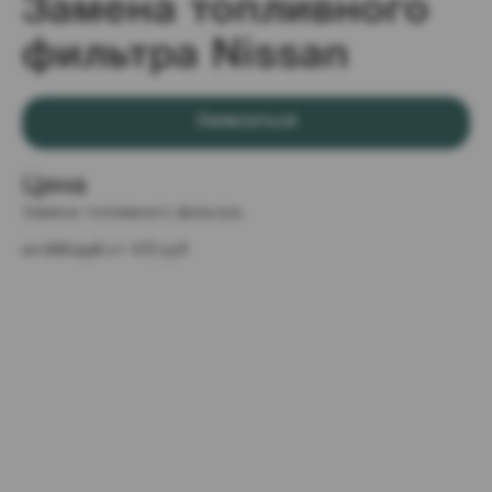
Замена топливного
фильтра Nissan
Записаться
Цена
Замена топливного фильтра
от 600 руб 
от 420 руб