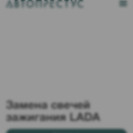
Замена свечей
зажигания LADA