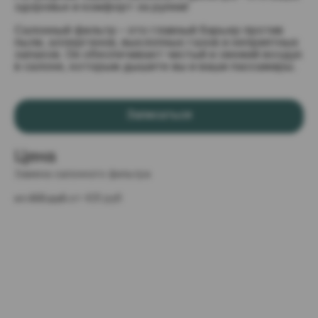
здоровье и комфорт за рулем!
Салонный фильтр – это главный барьер против
пыли, аллергенов, выхлопных газов и неприятных
запахов. Он обеспечивает чистый и свежий воздух
в салоне, которым дышите вы и ваши пассажиры.
Записаться
Цена
Замена салонного фильтра
от 600 руб 
от 420 руб