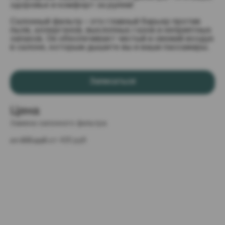
здоровье и комфорт за рулем!
Салонный фильтр – это главный барьер против
пыли, аллергенов, выхлопных газов и неприятных
запахов. Он обеспечивает чистый и свежий воздух
в салоне, которым дышите вы и ваши пассажиры.
Записаться
Цена
Замена салонного фильтра
от 600 руб 
от 420 руб