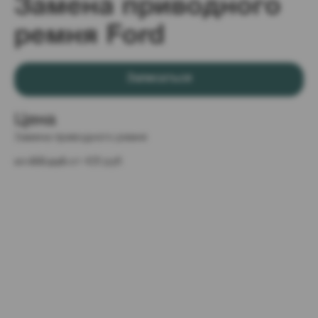
Замена приводного
ремня Ford
Записаться
Цена
Замена приводного ремня
от 600 руб 
от 420 руб