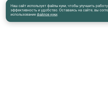
Наш сайт использует файлы куки, чтобы улучшить работу
эффективность и удобство. Оставаясь на сайте, вы согл
использование
файлов куки
.
АВТОМОБИЛИ В НАЛИЧИИ
ВЛАД
Новые автомобили
Серви
Автомобили с пробегом
Слеса
Кузовн
Технич
Допол