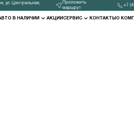
Проложить
е, ул. Центральная,
+7 (4
маршрут
АВТО В НАЛИЧИИ
АКЦИИ
СЕРВИС
КОНТАКТЫ
О КОМ