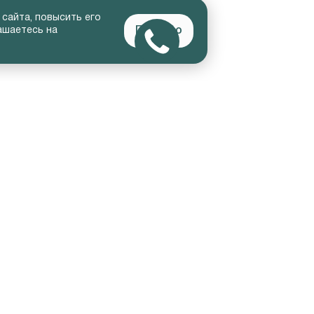
 сайта, повысить его
Понятно
ашаетесь на
ЕЛЬЦАМ
О КОМПАНИИ
сные спецпредложения
Наша команда
рный ремонт
Контакты
ой ремонт
еское обслуживание
нительное оборудование